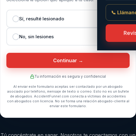
📞 Lláman
Sí, resulté lesionado
Revi
No, sin lesiones
Continuar →
Tu información es segura y confidencial
Al enviar este formulario aceptas ser contactado por un abogado
asociado por teléfono, mensaje de texto o correo. Esto no es un bufete
de abogados. AccidentFunnel.com conecta a víctimas de accidentes
con abogados con licencia. No se forma una relación abogado-cliente al
enviar este formulario.
Tú concéntrate en sanar. Nosotros te conectamos con un