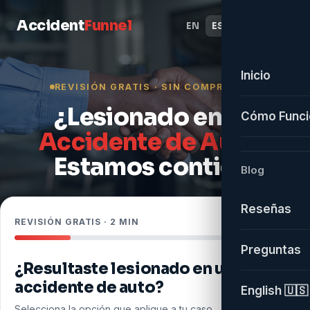
Accident
Funnel
EN
ES
Inicio
REVISIÓN GRATIS · SIN COMPROMISO
¿Lesionado en un
Cómo Funci
Accidente de Auto?
Estamos contigo.
Blog
Reseñas
REVISIÓN GRATIS · 2 MIN
Paso 1 de 5
Preguntas
¿Resultaste lesionado en un
accidente de auto?
English 🇺🇸
Selecciona la opción que aplique a tu caso.